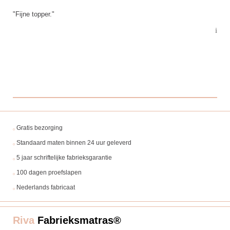
"Fijne topper."
"Ik ben
persoon
problee
Topdek 
Gratis bezorging
Standaard maten binnen 24 uur geleverd
5 jaar schriftelijke fabrieksgarantie
100 dagen proefslapen
Nederlands fabricaat
Riva
Fabrieksmatras®