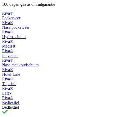
100 dagen
gratis
omruilgarantie
Riva®
Pocketveer
Riva®
Nasa pocketveer
Riva®
Hydro schuim
Riva®
MediFit
Riva®
Polyether
Riva®
Nasa met koudschuim
Riva®
Hotel-Line
Riva®
Top dek
Riva®
Latex
Riva®
Bedtextiel
Bedtextiel