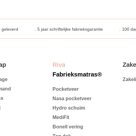
 geleverd
5 jaar schriftelijke fabrieksgarantie
100 da
ap
Riva
Zake
Fabrieksmatras®
age
Zakeli
mand
Pocketveer
ns
Nasa pocketveer
t
Hydro schuim
MediFit
Bonell vering