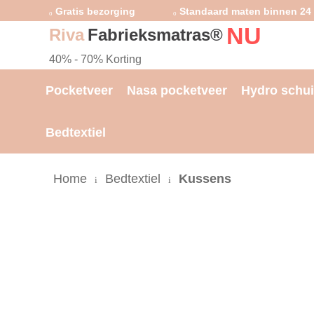
Gratis bezorging
Standaard maten binnen 24 
NU
Riva
Fabrieksmatras®
40% - 70% Korting
Pocketveer
Nasa pocketveer
Hydro schu
Bedtextiel
Home
Bedtextiel
Kussens