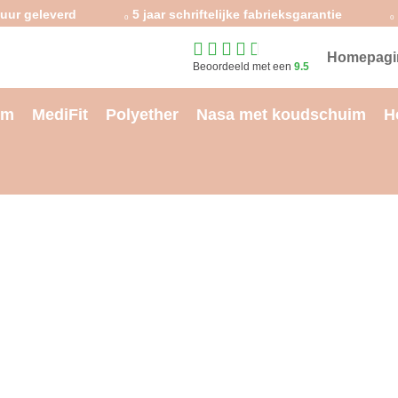
uur geleverd
5 jaar schriftelijke fabrieksgarantie
Homepagi
Beoordeeld met een
9.5
im
MediFit
Polyether
Nasa met koudschuim
H