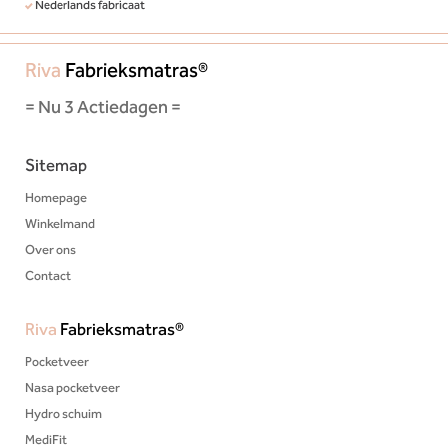
Nederlands fabricaat
Riva
Fabrieksmatras®
= Nu 3 Actiedagen =
Sitemap
Homepage
Winkelmand
Over ons
Contact
Riva
Fabrieksmatras®
Pocketveer
Nasa pocketveer
Hydro schuim
MediFit