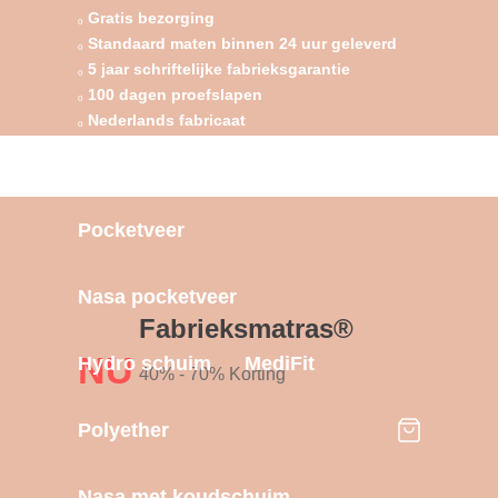
Gratis bezorging
Standaard maten binnen 24 uur geleverd
5 jaar schriftelijke fabrieksgarantie
100 dagen proefslapen
Nederlands fabricaat
Pocketveer
Nasa pocketveer
Riva
Fabrieksmatras®
NU
Hydro schuim
MediFit
40% - 70% Korting
Polyether
Nasa met koudschuim