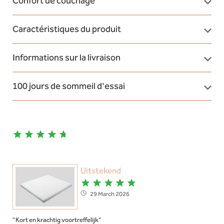
Confort de couchage
Caractéristiques du produit
Informations sur la livraison
100 jours de sommeil d'essai
Uitstekend
29 March 2026
"Kort en krachtig voortreffelijk"
"Slapen