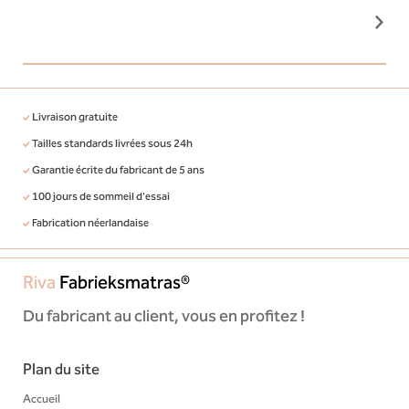
zien we 
matras 
Livraison gratuite
Tailles standards livrées sous 24h
Garantie écrite du fabricant de 5 ans
100 jours de sommeil d'essai
Fabrication néerlandaise
Riva
Fabrieksmatras®
Du fabricant au client, vous en profitez !
Plan du site
Accueil