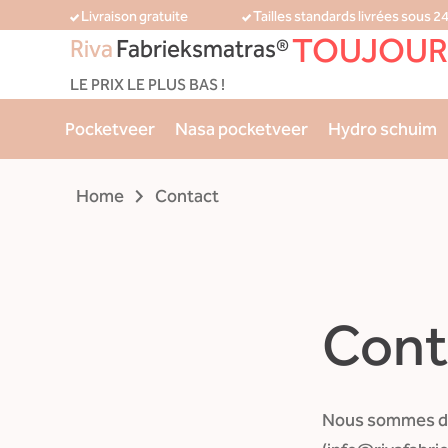
Livraison gratuite
Tailles standards livrées sous 2
TOUJOUR
Riva
Fabrieksmatras®
LE PRIX LE PLUS BAS !
Pocketveer
Nasa pocketveer
Hydro schuim
Home
Contact
Cont
Nous sommes dis