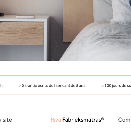
4h
Garantie écrite du fabricant de 5 ans
100 jours de s
 site
Riva
Fabrieksmatras®
Comm