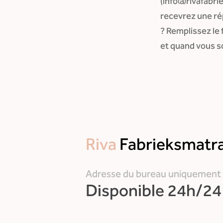
(info@rivafabrie
recevrez une ré
? Remplissez le
et quand vous s
Riva
Fabrieksmatr
Adresse du bureau uniquement
Disponible 24h/24 