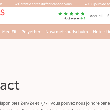
4h
Garantie écrite du fabricant de 5 ans
100 jours de s
S
Accueil
S
Noté avec un
9.5
MediFit
Polyether
Nasa met koudschuim
Hotel-Li
act
ponibles 24h/24 et 7j/7 ! Vous pouvez nous joindre par e