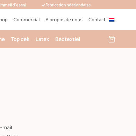
ommeil d'essai
Fabrication néerlandaise
hop
Commercial
À propos de nous
Contact
ne
Top dek
Latex
Bedtextiel
-mail